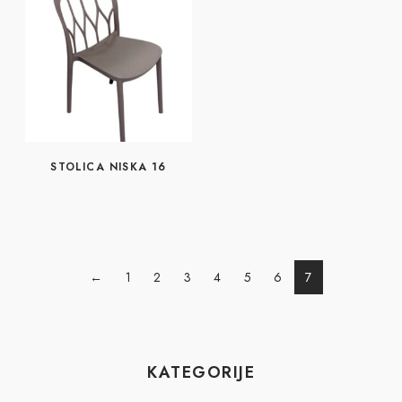
STOLICA NISKA 16
←
1
2
3
4
5
6
7
KATEGORIJE