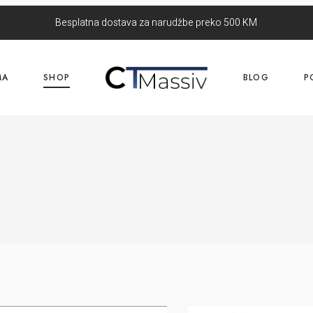
Besplatna dostava za narudžbe preko 500 KM
MA
SHOP
BLOG
P