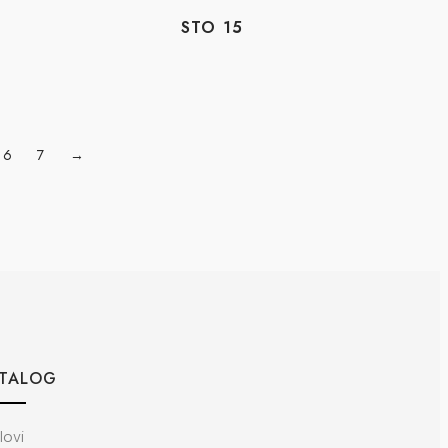
STO 15
6
7
→
TALOG
lovi