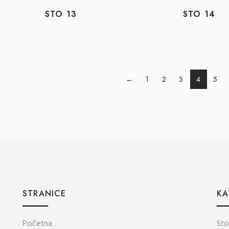
STO 13
STO 14
←
1
2
3
4
5
STRANICE
KA
Početna
Sto