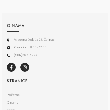
O NAMA
Mladena Dokića 26, Čelinac
Pon - Pet : 8:00 - 17:00
(+387)66 737 244
STRANICE
Početna
O nama